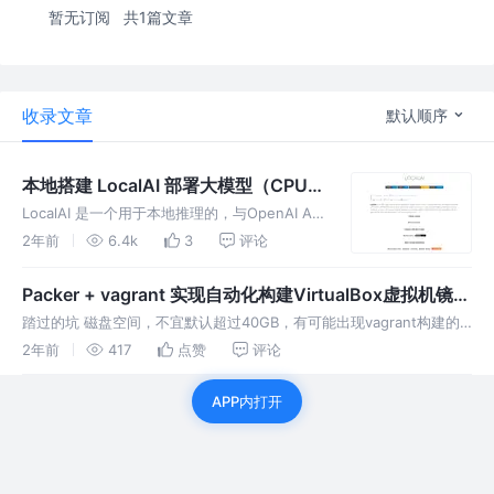
暂无订阅
共1篇文章
收录文章
默认顺序
本地搭建 LocalAI 部署大模型（CPU
版本）
LocalAI 是一个用于本地推理的，与OpenAI API
规范兼容的REST API， 它允许使用消费级硬件
2年前
6.4k
3
评论
在本地或本地运行模型，支持与ggml格式兼容
的多个模型系列。支持CPU。
Packer + vagrant 实现自动化构建VirtualBox虚拟机镜像
镜像 - ARTS 打卡第一周
踏过的坑 磁盘空间，不宜默认超过40GB，有可能出现vagrant构建的
镜像没有vagrant这个用户。 前提 本人当前在fedora 37 上 打造
2年前
417
点赞
评论
vagrant box镜像，没在其他系统上测试过。
APP内打开