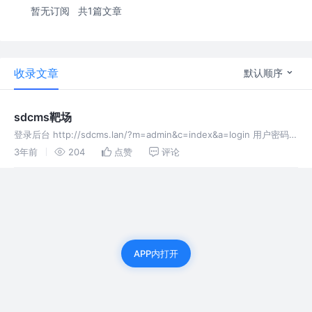
暂无订阅
共1篇文章
收录文章
默认顺序
sdcms靶场
登录后台 http://sdcms.lan/?m=admin&c=index&a=login 用户密码
admin 上传漏洞分析 第一次 上传一个正儿八经的Png文件 可以上传并
3年前
204
点赞
评论
返回路径 第二次 直接上
APP内打开