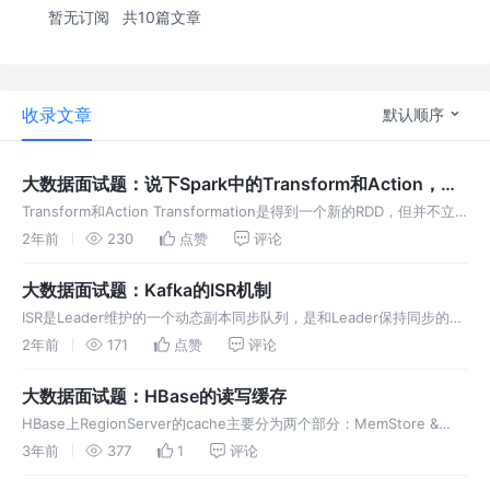
暂无订阅
共10篇文章
收录文章
默认顺序
大数据面试题：说下Spark中的Transform和Action，为
什么Spark要把操作分为Transform和Action？
Transform和Action Transformation是得到一个新的RDD，但并不立
即执行计算，只是记录下这个操作。方式很多，比如从数据源生成一个
2年前
230
点赞
评论
新的RDD，从RDD生成一个新的RDD。
大数据面试题：Kafka的ISR机制
ISR是Leader维护的一个动态副本同步队列，是和Leader保持同步的
Follower集合。Kafka通过多副本来保证消息不丢失。
2年前
171
点赞
评论
大数据面试题：HBase的读写缓存
HBase上RegionServer的cache主要分为两个部分：MemStore &
BlockCache。 MemStore是写缓存，BlockCache是读缓存。
3年前
377
1
评论