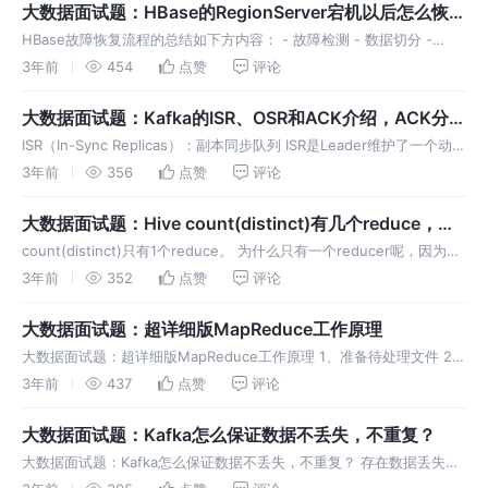
大数据面试题：HBase的RegionServer宕机以后怎么恢复
的？
HBase故障恢复流程的总结如下方内容： - 故障检测 - 数据切分 -
region上线 - 数据回放
3年前
454
点赞
评论
大数据面试题：Kafka的ISR、OSR和ACK介绍，ACK分别
有几种值？
ISR（In-Sync Replicas）：副本同步队列 ISR是Leader维护了一个动态
副本同步队列，是和leader保持同步的follower集合。
3年前
356
点赞
评论
大数据面试题：Hive count(distinct)有几个reduce，海
量数据会有什么问题？
count(distinct)只有1个reduce。 为什么只有一个reducer呢，因为使
用了distinct和count(full aggreates)，这两个函数产生的mr作业只会
3年前
352
点赞
评论
产生一个re
大数据面试题：超详细版MapReduce工作原理
大数据面试题：超详细版MapReduce工作原理 1、准备待处理文件 2、
submit()对原始文件进行切片分析
3年前
437
点赞
评论
大数据面试题：Kafka怎么保证数据不丢失，不重复？
大数据面试题：Kafka怎么保证数据不丢失，不重复？ 存在数据丢失的
几种情况 使用同步模式的时候，有3种状态保证消息被安全生产，在配