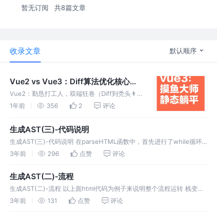
暂无订阅
共8篇文章
收录文章
默认顺序
Vue2 vs Vue3：Diff算法优化核心解
析
Vue2：勤恳打工人，双端狂卷（Diff到秃头👨
🦲） Vue3：摸鱼大师，静态躺平（复用！勿
1年前
356
2
评论
cue💤） 结论：算法优化的尽头是——带薪摸
鱼。 前言 通过这篇文章你可以了解到这些内容
生成AST(三)-代码说明
虚拟dom vue
生成AST(三)-代码说明 在parseHTML函数中，首先进行了while循环
处理，等循环处理之后执行了parseEndTag函数来清除掉多余的标签字
3年前
296
点赞
评论
符串。剩下的都是一些函数声明，所以最核心的逻辑还
生成AST(二)-流程
生成AST(二)-流程 以上面html代码为例子来说明整个流程运转 栈变化
图 drawio 各项指标变化表 循环次数 操作 stack html 1 匹配到了开始
3年前
131
点赞
评论
标签div，入栈 div dom <s