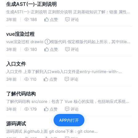
生成AST(一)-正则说明
生成AST(一)-正则说明 正则部分说明 正则基础知识了解：链接 属性匹
配attribute const attribute = /^\s*([^\s"'<>\/=]+)(?:\s*(=)\s*(?:
3年前
186
点赞
评论
vue渲染过程
vue渲染过程 drawio ①模版代码 假定模版代码如上所示，其中title值
是Hello Vue，message 值是Welcome to Vue.js ②AST语法树 vue
3年前
180
点赞
评论
编译器将上面的模版代
入口文件
入口文件 上章了解到入口web入口文件是entry-runtime-with-
compiler ，那么这个文件做了什么呢？ 主要代码为导入依赖文件，实
3年前
110
点赞
评论
现mount函数和导出Vue。导入和导出暂不做了解
了解代码结构
了解代码结构 src/core：包含了 Vue 核心的实现，包括响应式系统、
虚拟 DOM、组件实例化、指令、过滤器等核心功能的实现
3年前
179
点赞
评论
src/platform：包含了 Vue 在不同平台上的特定实现，例
APP内打开
源码调试
源码调试 从github上面 git clone下来：git clone
https://github.com/vuejs/vue.git 我切换的2.6.14分支，然后 npm i