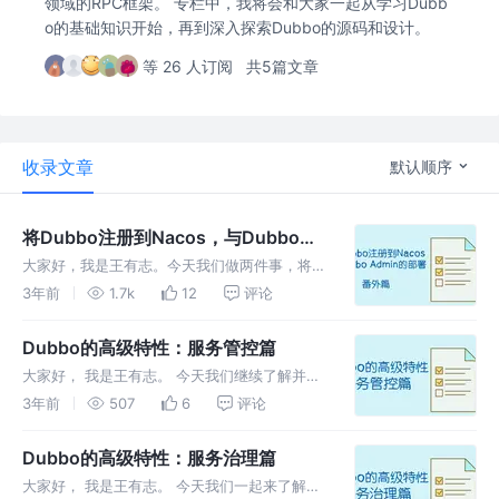
领域的RPC框架。 专栏中，我将会和大家一起从学习Dubb
o的基础知识开始，再到深入探索Dubbo的源码和设计。
等 26 人订阅
共5篇文章
收录文章
默认顺序
将Dubbo注册到Nacos，与Dubbo
Admin的部署
大家好，我是王有志。今天我们做两件事，将
Dubbo的服务的注册中心从Zookeeper迁移到
3年前
1.7k
12
评论
Nacos，然后我们部署一个用于测试Dubbo服
务的DubboAdmain。
Dubbo的高级特性：服务管控篇
大家好， 我是王有志。 今天我们继续了解并学
习如何使用Dubbo在服务管控方面提供的常用
3年前
507
6
评论
高级特性 。
Dubbo的高级特性：服务治理篇
大家好， 我是王有志。 今天我们一起来了解并