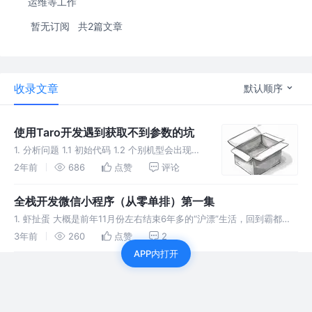
运维等工作
暂无订阅
共2篇文章
收录文章
默认顺序
使用Taro开发遇到获取不到参数的坑
1. 分析问题 1.1 初始代码 1.2 个别机型会出现参
数id取不到值（1%-5%的概率会出现） 参数id
2年前
686
点赞
评论
一定传过来了（通过同一个小程序码扫描，有成
功的代表肯定有值） 1.3 能判断是Taro.ge
全栈开发微信小程序（从零单排）第一集
1. 虾扯蛋 大概是前年11月份左右结束6年多的“沪漂”生活，回到霸都合
肥，入职了一家“大厂”成为了颗螺丝钉，以为可以有点自己的事业，哪
3年前
260
点赞
2
成想领导有点pua，所做的项目的发展前景也不乐观。加上大环境不太
APP内打开