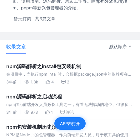
史、使用指南、源码解析、周边工作等。除npm外还包括ya
rn、pnpm等新兴包管理器的介绍。
暂无订阅
共3篇文章
收录文章
默认顺序
npm源码解析之install包安装机制
在项目中，当执行npm intall时，会根据package.json中的依赖项在
node_modules目录中安装依赖包。这一稀松平常的动作，看似简单，
3年前
1.3k
4
2
实则背后原理充满复杂和艺术性。
npm源码解析之启动流程
npm作为前端开发人员必备工具之一，有着无法撼动的地位。但很多人
只停留在使用的层面上，对于它内部工作原理很少去深究。笔者出于学
3年前
973
1
评论
习的目的，尝试从源码的角度去解析它的工作原理。
APP内打开
npm包安装机制历史演变过程
NPM是Node.js的包管理器，作为前端开发人员，对于该工具的使用每