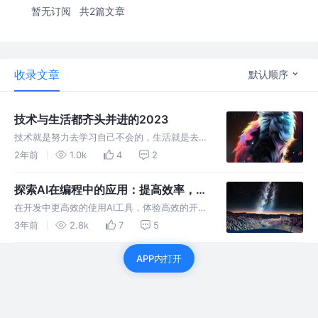
暂无订阅
共2篇文章
收录文章
默认顺序
技术与生活都齐头并进的2023
技术就是努力去学习自己不会的，生活就是去用
心去热爱所爱的，希望大家也能找到自己的更多
2年前
1.0k
4
2
爱好，有不一样的新一年！
探索AI在编程中的应用：提高效率，解
放创造力
在开发中更高效的使用AI工具，体验高效的开发
效率，哪里不会点哪里，但是一定要有自己的思
3年前
2.8k
7
5
考的判别哦，有时候AI也会骗人的哦！
APP内打开