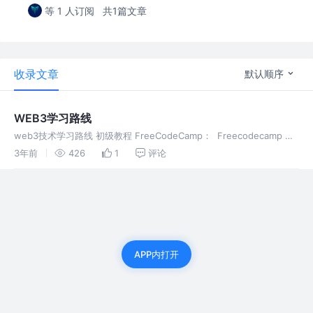
等 1 人订阅
共1篇文章
收录文章
默认顺序
WEB3学习路线
web3技术学习路线 初级教程 FreeCodeCamp： Freecodecamp 是
另一个开始您的区块链之旅的好地方，与 Web 开发不同，区块链教程
3年前
426
1
评论
并不饱和。Freecodecamp 仍然教授
APP内打开