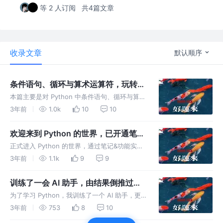
等 2 人订阅
共4篇文章
收录文章
默认顺序
条件语句、循环与算术运算符，玩转
Python 世界的三件套【玩转
本篇主要是对 Python 中条件语句、循环与算术
Python】
运算符的相关知识的学习和运用，同时还做了适
3年前
1.0k
10
10
当的功能延伸探索。我最近在看一些用 Python
实现的项目源码，发现掌握它们对实际开发会大
欢迎来到 Python 的世界，已开通笔记
有裨益。
&功能实践的双进程【玩转 Python】
正式进入 Python 的世界，通过笔记&功能实践
的双进程学习Python中数据类型相关知识点，
3年前
1.1k
9
9
并学以致用。同时采用"举一反三"的发散式思
维，额外增加了容易被忽视的功能点和对比。
训练了一会 AI 助手，由结果倒推过程
的快乐，我也体验一把【玩转
为了学习 Python，我训练了一个 AI 助手，更
Python】
是脑洞大开的想到了"由结果倒推过程"的学习方
3年前
753
8
10
式。"学亦乐乎其中"，不但熟悉了Python 的语