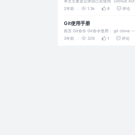
本文主要是记录自己在使用 `GitHub 
指出，谢谢
2年前
1.3k
8
评论
Git使用手册
前言 Git命令 Git命令使用： git clone -
-随
3年前
329
1
评论