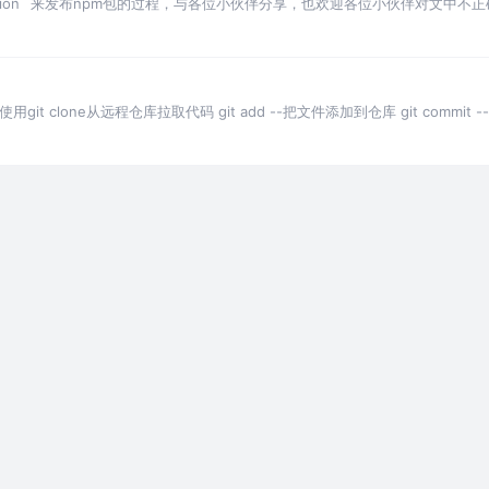
Action` 来发布npm包的过程，与各位小伙伴分享，也欢迎各位小伙伴对文中
-使用git clone从远程仓库拉取代码 git add --把文件添加到仓库 git commit --提交