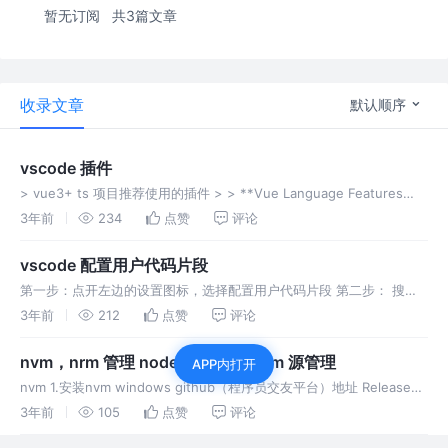
暂无订阅
共3篇文章
收录文章
默认顺序
vscode 插件
> vue3+ ts 项目推荐使用的插件 > > **Vue Language Features
(Volar)** > > 与vetur相同，volar是一个针对vue的vscode插件，不
3年前
234
点赞
评论
过与ve
vscode 配置用户代码片段
第一步：点开左边的设置图标，选择配置用户代码片段 第二步： 搜索
vue.json 第三步：写配置代码（可以根据自己的需求写，下面是vue3
3年前
212
点赞
评论
的示例）
nvm，nrm 管理 node版本号 和 npm 源管理
APP内打开
nvm 1.安装nvm windows github（程序员交友平台）地址 Releases ·
coreybutler/nvm-windows · GitHub Nvm 常用命令操作 nvm lis
3年前
105
点赞
评论