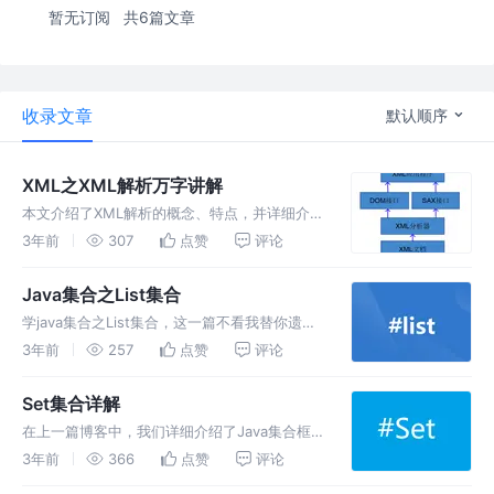
暂无订阅
共6篇文章
收录文章
默认顺序
XML之XML解析万字讲解
本文介绍了XML解析的概念、特点，并详细介绍
了DOM4J解析的使用，也简单地概括了DOM
3年前
307
点赞
评论
解析、SAX 解析、JDOM 解析
Java集合之List集合
学java集合之List集合，这一篇不看我替你遗
憾。 本文详细介绍了LIst，以及ArrayList、
3年前
257
点赞
评论
LinkedList。
Set集合详解
在上一篇博客中，我们详细介绍了Java集合框
架中的List集合，今天我们来详细介绍它的兄弟
3年前
366
点赞
评论
Set集合