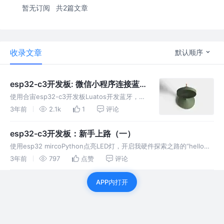
暂无订阅
共2篇文章
收录文章
默认顺序
esp32-c3开发板: 微信小程序连接蓝
牙控制风扇
使用合宙esp32-c3开发板Luatos开发蓝牙，微
信小程序连接esp32-c3，来操控风扇的开关，
3年前
2.1k
1
评论
把一个USB风扇升级成一个能用手机控制的智能
风扇
esp32-c3开发板：新手上路（一）
使用esp32 mircoPython点亮LED灯，开启我硬件探索之路的“hello
world”。
3年前
797
点赞
评论
APP内打开