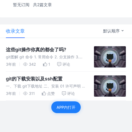
暂无订阅
共2篇文章
收录文章
默认顺序
这些git操作你真的都会了吗?
git图解 git 命令 1. 常用命令 2. 分支操作 3.
bug修改 4. 版本回退 5. 远程仓库 git命令别名
3年前
342
1
评论
配置
git的下载安装以及ssh配置
一、下载 git下载地址 二、安装 01 许可声明 这
个界面是使用许可声明，点击“Next”进入下图界
3年前
311
点赞
评论
面 02 选择Git的安装路径 我这里使用了默认的
安装路径，大家可以根据自己需要修改，修改后
APP内打开
点击“