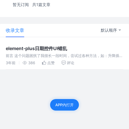
暂无订阅
共1篇文章
收录文章
默认顺序
element-plus日期控件UI错乱
前言 这个问题困扰了我很长一段时间，尝试过各种方法，如：升降插件
版本、在main.ts文件中配置element-plus的默认语言locale、在应用
3年前
386
点赞
评论
层配置el-config-provider、也询问
APP内打开