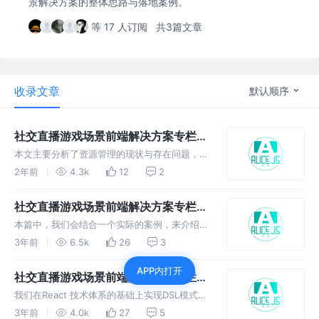
景解决方案的整体思路与落地案例。
等 17 人订阅
共3篇文章
收录文章
默认顺序
社交直播游戏场景前端解决方案专栏
（三）： 通用资源管理器
本文主要分析了资源管理的现状与存在问题，在
业务游戏化背景下，探索了符合社交直播业务发
2年前
4.3k
12
2
展的资源管理解决方案，并介绍了不同场景下的
使用方式，如果您对此内容感兴趣，可以评论交
社交直播游戏场景前端解决方案专栏
流。
（二）：小游戏开发 The React Way
本篇中，我们会结合一个实际的案例，来介绍如
何通过 Alice，使用 React 的方式高效开发 H5
3年前
6.5k
26
3
小游戏。
APP内打开
社交直播游戏场景前端解决方案专栏
（一）：关于Alice.js的起点
我们在React 技术体系的基础上实现DSL模式的
H5游戏开发能力，包括UI构建、资源管理、动
3年前
4.0k
27
5