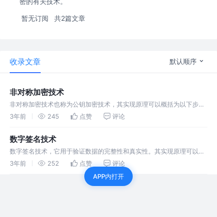
密的有关技术。
暂无订阅
共2篇文章
收录文章
默认顺序
非对称加密技术
非对称加密技术也称为公钥加密技术，其实现原理可以概括为以下步
骤： 首先，生成一对公钥和私钥，公钥可以公开，而私钥必须保密。
3年前
245
点赞
评论
发送方使用接收方的公钥对数据进行加密，生成密文。 接收方使用自己
的私钥对密文
数字签名技术
数字签名技术，它用于验证数据的完整性和真实性。其实现原理可以概
括为以下步骤： 首先，需要使用一个哈希函数将原始数据生成一个固定
3年前
252
点赞
评论
长度的哈希值。
APP内打开