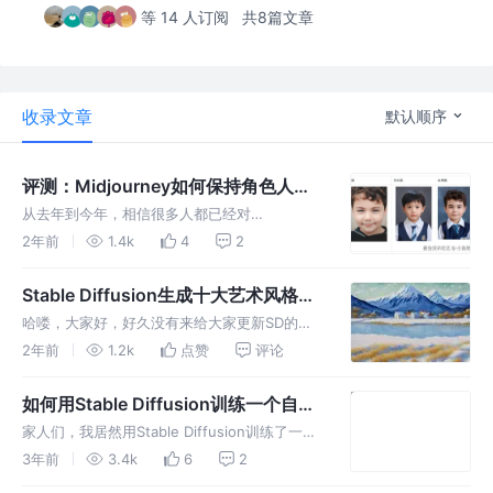
等 14 人订阅
共8篇文章
收录文章
默认顺序
评测：Midjourney如何保持角色人物
的一致性
从去年到今年，相信很多人都已经对
Midjourney有所了解。那因为最近一直在研究
2年前
1.4k
4
2
一下如何保持角色人物的一致性，所以也用
midjourney进行了一些测试。趁着今天有时
Stable Diffusion生成十大艺术风格大
间，决定分享给大家！
片欣赏（7）（附提示词）
哈喽，大家好，好久没有来给大家更新SD的文
章了，最近因为工作需要，生成了多种艺术风格
2年前
1.2k
点赞
评论
的图片，整理一下发给大家欣赏一下，有没有你
喜欢的风格呢？可以尝试生成用来做电脑壁纸
如何用Stable Diffusion训练一个自己
哦，嘻嘻。
的lora模型（6）
家人们，我居然用Stable Diffusion训练了一个
自己的lora！！ 大家好，我是小鱼姐姐。
3年前
3.4k
6
2
Stable Diffusion入门使用技巧及个人试用实例