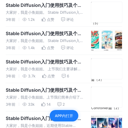
系列文章已经更新5篇了，今天准备给大家更
Stable Diffusion入门使用技巧及个人
试用实例分享--多风格头像创作（5）
大家好，我是小鱼姐姐。 Stable Diffusion入门
使用技巧及个人试用实例系列文章已经更新4篇
3年前
1.2k
点赞
评论
了，今天准备给大家更新最近尝试的如何用SD
生成各种风格的头像。下面是4组示例，我用了
Stable Diffusion入门使用技巧及个人
2个男生2个女
试用实例分享--如何纯AI的方式生成一
大家好，我是小鱼姐姐。 Stable Diffusion入门
张海报（4）
使用技巧及个人试用实例系列文章已经更新3篇
3年前
1.4k
点赞
评论
了，今天准备给大家更新最近尝试的AI生成海
报。
Stable Diffusion入门使用技巧及个人
试用实例分享--生成稳定人物及姿势篇
大家好，我是小鱼姐姐。 上节我们主要讲解了
（3）
SD提示词的实践篇及ControlNet常用模型篇，
3年前
3.7k
点赞
6
本节主要想给大家分享一下如何在不自己单独训
练lora的情况下尽量稳定的控制生成的人物的脸
Stable Diffusion入门使用技巧及个人
及姿势。欢迎阅读
试用实例分享--SD提示词及
大家好，我是小鱼姐姐。上节我们简单介绍了一
ControlNet篇（2）
下Stable Diffusion的基础模型及Lora，今天我
3年前
33k
14
2
们接着讲解一下SD提示词的实践篇及
APP内打开
ControlNet常用模型篇，本文总字数3000+，
Stable Diffusion入门使用技巧及个人
欢迎阅读
实例分享--大模型及lora篇（1）
大家好，我是小鱼姐姐，近期使用Stable