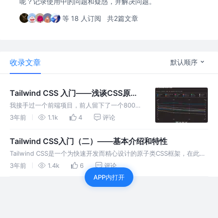
呢？记录使用中的问题和疑惑，并解决问题。
等 18 人订阅
共2篇文章
收录文章
默认顺序
Tailwind CSS 入门——浅谈CSS原子
化、语义化
我接手过一个前端项目，前人留下了一个8000
多行的样式表，里面充满了list1，list2，
3年前
1.1k
4
评论
about1，about2，about3...还附送了一堆中文
首字母拼音堆砌出的class。还好这是一个后台
Tailwind CSS入门（二）——基本介绍和特性
Tailwind CSS是一个为快速开发而精心设计的原子类CSS框架，在此我
们将搭建一个Vite项目来配合讲解这个的系列课程，需要你掌握一些
3年前
1.4k
6
评论
CSS、Vue的知识。作为一个原子类CSS框架，如果你熟练掌
APP内打开