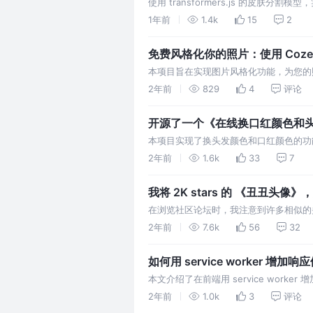
使用 transformers.js 的皮
1年前
1.4k
15
2
免费风格化你的照片：使用 Coze 免费 
本项目旨在实现图片风格化功能，为您的
用了 coze 的免费 api，尽管其限制较多
2年前
829
4
评论
开源了一个《在线换口红颜色和
本项目实现了换头发颜色和口红颜色的功
2年前
1.6k
33
7
我将 2K stars 的 《丑丑头像》，用
在浏览社区论坛时，我注意到许多相似的
源的头像生成工具制作的。本文中的头像
2年前
7.6k
56
32
如何用 service worker 增加响应
本文介绍了在前端用 service worker
2年前
1.0k
3
评论