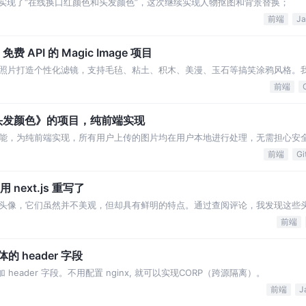
肤分割模型，实现了“在线换口红颜色和头发颜色”，这次继续实现人物抠图和背景替换；
前端
API 的 Magic Image 项目
照片打造个性化滤镜，支持毛毡、粘土、积木、美漫、玉石等搞笑涂鸦风格。
。
前端
头发颜色》的项目，纯前端实现
能，为纯前端实现，所有用户上传的图片均在用户本地进行处理，无需担心安
前端
Gi
 next.js 重写了
头像，它们虽然并不美观，但却具有鲜明的特点。通过查阅评论，我发现这些
生成部分，将参考该项目进行讨论。
前端
体的 header 字段
 增加 header 字段。不用配置 nginx, 就可以实现CORP（跨源隔离）。
前端