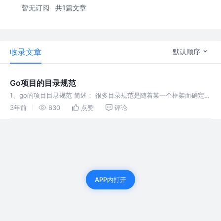
暂无订阅
共1篇文章
收录文章
默认顺序
Go项目的目录规范
1、go的项目目录规范 简述： 很多目录规范是随着某一个框架而确定
的，并不是语言本身可以决定目录规范，比如python中的django目
3年前
630
点赞
评论
录，java的spring目录规范，但是go目前还没有出现spr
APP内打开