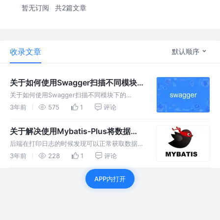
暂无订阅
共2篇文章
收录文章
默认顺序
关于如何使用Swagger扫描不同模块
下的Controller
关于如何使用Swagger扫描不同模块下的
Controller。多个模块的controller所在的包不
3年前
575
1
评论
同，那么就找到这些包共同拥有的父类包，即直
接将路径确定到多个controller的上一级即可。
关于解决使用Mybatis-Plus将数据库
数据通过接口显示时后端日志反馈正
后端在打印日志的时候发现可以正常获取数据库
确，前端为空的问题。
当中的值，但是前端但是直接用
3年前
228
1
评论
localhost:8080/exams访问数据的时候，返回
为null
APP内打开