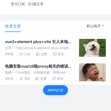
暂无订阅
共2篇文章
收录文章
默认顺序
vue3+element plus+vite 引入本地静
态资源图片require报错的原因和解决
分享一下自己在vue3+element plus+vite的项
方案
目中， 引入本地静态资源图片require报错的原
2年前
1.3k
点赞
评论
因和解决方案
电脑安装vue/cli报proxy相关的错误，
以及环境变量配置问题
新建一个Vue项目，但创建失败，利用vue--
version查看，vue/cli显示是没有安装的。 但
3年前
183
点赞
评论
是，由于我的电脑配置了代理，所以导致直接运
行之前安装vue cli的命令会出现报错。
APP内打开