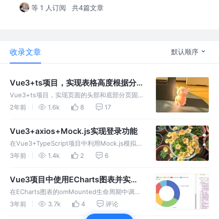
等 1 人订阅
共4篇文章
收录文章
默认顺序
Vue3+ts项目，实现表格高度根据分
辨率自适应
Vue3+ts项目，实现页面的头部和底部分页固
定高度，中间的表格占据剩下的高度。以及不同
2年前
1.6k
8
17
分辨率下的表格高度自适应效果。
Vue3+axios+Mock.js实现登录功能
在Vue3+TypeScript项目中利用Mock.js模拟后
端数据，axios实现请求来完成一个登录功能。
3年前
1.4k
2
6
Vue3项目中使用ECharts图表并实现
自适应效果
在ECharts图表的omMounted生命周期中调用
echarts.init()方法创建ECharts实例。再利用
3年前
3.7k
4
评论
window.addEventListener方法监听窗口的变