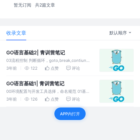
暂无订阅
共2篇文章
收录文章
默认顺序
GO语言基础2| 青训营笔记
03流程控制 判断循环，goto,break,contiune
04复合数据结构 数组、切片、map（结构体在
3年前
122
点赞
评论
后续）
GO语言基础1| 青训营笔记
00环境配置与开发工具选择，命名规范 01基础
的数据类型，Go 的源文件是按 UTF-8 编码
3年前
126
点赞
评论
的，所以我们在选择编码格式上一定要选 UTF-
8 02变量常量的声明赋值
APP内打开