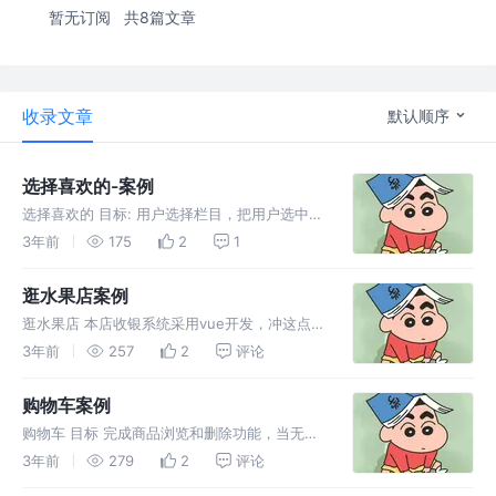
暂无订阅
共8篇文章
收录文章
默认顺序
选择喜欢的-案例
选择喜欢的 目标: 用户选择栏目，把用户选中的
栏目信息的下面列表显示出来 提示: vue变量是
3年前
175
2
1
数组类型，绑定在checkbox标签上 1.渲染内容
设置key唯一值 代码: 解释如下: 使用“v-fo
逛水果店案例
逛水果店 本店收银系统采用vue开发，冲这点，
你不来买点试试？ 提示: v-model="变量" 输入
3年前
257
2
评论
框的值会绑定给vue的这个变量(别忘了在data
里先声明) 将固定的数据渲染成动态数据 输入框
购物车案例
v
购物车 目标 完成商品浏览和删除功能，当无数
据给用户提示 需求1 根据给的初识数据，把购物
3年前
279
2
评论
车页面渲染出来 需求2 点击对应删除按钮，删