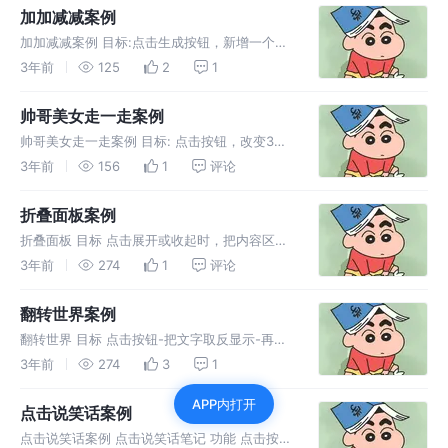
除对应数据 需求3 当数据没有了，显示一条提
加加减减案例
示消息 1 内容框遍历
加加减减案例 目标:点击生成按钮，新增一个
li(随机数字)和删除按钮， 点击删除按钮，删除
3年前
125
2
1
对应的li和值 提示:数组渲染列表。生成和删除和
围绕数组操作 1 渲染当前内容框的数据 2 修改
帅哥美女走一走案例
内容框的数据
帅哥美女走一走案例 目标: 点击按钮，改变3个li
的顺序，在头上的就到末尾 提示 操作数组里的
3年前
156
1
评论
顺序，v-for就会重新渲染li 无序 ul 1 遍历数组
数据 v-for 遍历 key="item"给于
折叠面板案例
折叠面板 目标 点击展开或收起时，把内容区域
显示或隐藏 1 给按钮添加点击事件
3年前
274
1
评论
@click="ishow = !ishow"> 2 给内容添加显示
或隐藏的类名 v-show="ishow " 3 给
翻转世界案例
翻转世界 目标 点击按钮-把文字取反显示-再点
击取反显示(回来) 提示: 把字符串取反赋予回去
3年前
274
3
1
1 按钮添加点击事件 2 new 出 Vue实例对
APP内打开
象 data传入数据 3 this 点击后进行 拆分
点击说笑话案例
点击说笑话案例 点击说笑话笔记 功能 点击按钮