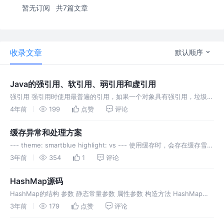
暂无订阅
共7篇文章
收录文章
默认顺序
Java的强引用、软引用、弱引用和虚引用
强引用 强引用时使用最普遍的引用，如果一个对象具有强引用，垃圾回
收器绝对不会回收该对象。 当内存不足时，Java虚拟机宁愿抛出
4年前
199
点赞
评论
OutOfMemoryError错误使程序异常终止，也不会回收强引用的对象
缓存异常和处理方案
--- theme: smartblue highlight: vs --- 使用缓存时，会存在缓存雪
崩，缓存击穿和缓存穿透等异常情况，下面分析这些缓存异常和常见的
3年前
354
1
评论
处理方案。 ### 缓存雪崩 ###
HashMap源码
HashMap的结构 参数 静态常量参数 属性参数 构造方法 HashMap中
table数组长度是2的整次幂，通过如下实现 初始化时，通过
3年前
179
点赞
评论
tableSizeFor方法计算给定大小initialCapa