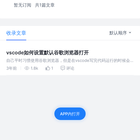
暂无订阅
共1篇文章
收录文章
默认顺序
vscode如何设置默认谷歌浏览器打开
自己平时习惯使用谷歌浏览器，但是在vscode写完代码运行的时候会
发现网页都是用电脑默认浏览器打开的，体验感不是很好，所以下面我
3年前
1.8k
1
评论
来讲解一下如何将vscode默认网页使用谷歌浏览器打开 下面是具体设
置的
APP内打开