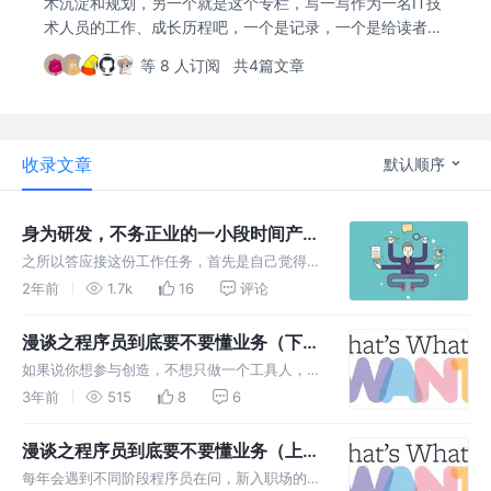
术沉淀和规划，另一个就是这个专栏，写一写作为一名IT技
术人员的工作、成长历程吧，一个是记录，一个是给读者一
点参考，如果还能起到一点点帮助，那就更好了，经验也
等 8 人订阅
共4篇文章
行，教训也可。
收录文章
默认顺序
身为研发，不务正业的一小段时间产品
经理工作经历
之所以答应接这份工作任务，首先是自己觉得有
能做好的可能性 工作中和产品打交道比较多，
2年前
1.7k
16
评论
和产品吵架基本没输过，甚至也有和产品协作，
甚至带领产品写方案的经历。
漫谈之程序员到底要不要懂业务（下
篇）
如果说你想参与创造，不想只做一个工具人，不
想只听令做事，想提升自己的不可替代性，那我
3年前
515
8
6
觉得我们是需要懂业务的，那个时候，你和产品
经理吵架都可以大声一点。
漫谈之程序员到底要不要懂业务（上
篇）
每年会遇到不同阶段程序员在问，新入职场的，