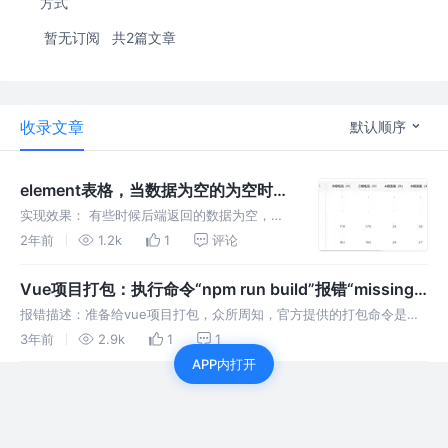
方式
暂无订阅
共2篇文章
收录文章
默认顺序
element表格，当数据为空的为空时，
展示“-”
实现效果： 有些时候后端返回的数据为空，默
认清空下列表显示的是空白，空白不好看，给用
2年前
1.2k
1
评论
户的体验也不是太好，我们可以设置当数据为空
时展示“-”。
Vue项目打包：执行命令“npm run build”报错“missing
script: build”
报错描述：准备给vue项目打包，众所周知，官方提供的打包命令是：
“npm run build”，但是今天执行该命令时，发生了报错，报错内容：
3年前
2.9k
1
1
“npm ERR! missing script: buil
APP内打开