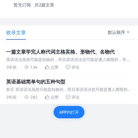
暂无订阅
共2篇文章
收录文章
默认顺序
一篇文章学完人称代词主格宾格、形物代、名物代
英语语法虽然可能是枯燥的，而且英语语法也可能是遭人痛恨的，学习
英语，没有语法的支撑，半途而废者有之，无法登高者有之；半生不熟
3年前
1.4k
点赞
评论
者有之……凡此种种，皆因对语法的认识不足。
英语基础简单句的五种句型
前言 英语语法虽然可能是枯燥的，而且英语语法也可能是遭人痛恨的，
甚至英语语法还可能被本族语的人视为大可不必的
3年前
282
点赞
评论
APP内打开