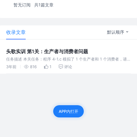
暂无订阅
共1篇文章
收录文章
默认顺序
头歌实训 第1关：生产者与消费者问题
任务描述 本关任务：程序 4-1.c 模拟了 1 个生产者和 1 个消费者，请改
写该程序，模拟 5 个生产者和 5 个消费者，它们共享一个包含 8 个缓
3年前
816
1
评论
冲区的缓冲池。产品以 4 位编号，最高位表示生产
APP内打开