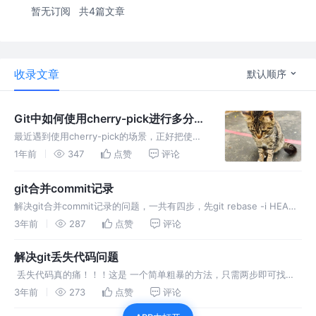
暂无订阅
共4篇文章
收录文章
默认顺序
Git中如何使用cherry-pick进行多分支
转移代码
最近遇到使用cherry-pick的场景，正好把使用
过程记录下来，这篇文章是以使用角度来写的，
1年前
347
点赞
评论
更多是实践过程
git合并commit记录
​解决git合并commit记录的问题，一共有四步，先git rebase -i HEAD~
+数字，再修改两个地方，之后再强制push。
3年前
287
点赞
评论
解决git丢失代码问题
​ 丢失代码真的痛！！！这是 一个简单粗暴的方法，只需两步即可找回
丢失的代码，本人亲测有用！！！！！
3年前
273
点赞
评论