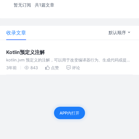
暂无订阅
共1篇文章
收录文章
默认顺序
Kotlin预定义注解
kotlin.jvm 预定义的注解，可以用于改变编译器行为、生成代码或提供
运行时信息。通过熟练掌握注解和元注解，您可以更好地控制Kotlin代
3年前
843
点赞
评论
码的行为和生成的结果
APP内打开