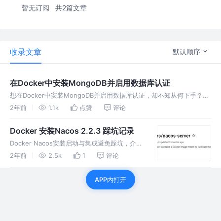
暂无订阅
共2篇文章
收录文章
默认顺序
在Docker中安装MongoDB并启用数据库认证
想在Docker中安装MongoDB并启用数据库认证，却不知从何下手？本
指南将手把手教你完成整个过程！从拉取镜像到创建用户，再到配置安
2年前
1.1k
点赞
评论
全设置，每一步都有详细说明，让你轻松掌握MongoDB的安装和配置
Docker 安装Nacos 2.2.3 踩坑记录
Docker Nacos安装启动与集成避免踩坑，介绍
了Nacos镜像拉取，启动脚本配置，参数解释
2年前
2.5k
1
评论
等!
APP内打开