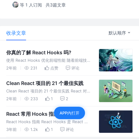
等 1 人订阅
共3篇文章
收录文章
默认顺序
你真的了解 React Hooks 吗?
使用 React Hooks 优化前端性能 随着前端技术
的发展，React已经成为构建现代Web应用程序
2年前
231
点赞
评论
的首选框架之一。在React 16.8引入Hooks之
后，开发者可以更加灵活和高效地管理组件的状
Clean React 项目的 21 个最佳实践
Clean React 项目的 21 个最佳实践 React 对于
如何构建事物非常没有主见。这正是我们有责任
2年前
233
1
2
保持项目整洁和可维护的原因。 今天，我们将
讨论一些改善 React 应用程序健康状况的最佳
APP内打开
React 常用 Hooks 指南
实
React Hooks 指南 React Hooks 是 React 新
增的特性，可以让我们在函数组件中使用状态和
3年前
1.2k
1
评论
生命周期方法等与类组件相同的功能。本文将介