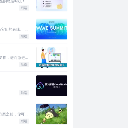
产品的绝佳时机！
后端
它们的表现。 大
后端
受损，进而激进地
后端
前端
方案之前，你可以
后端