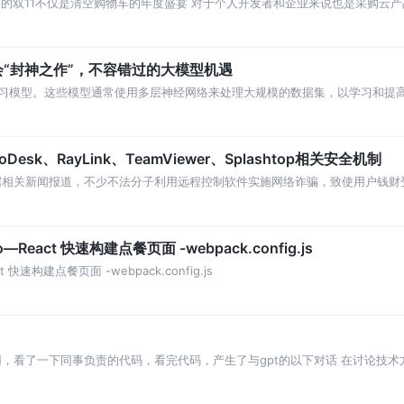
今的双11不仅是清空购物车的年度盛宴 对于个人开发者和企业来说也是采购云
支付宝小程序云的首次大规模促销活动必
会“封神之作”，不容错过的大模型机遇
学习模型。这些模型通常使用多层神经网络来处理大规模的数据集，以学习和提高
据来进行训练，以便让模型能够对数据进行
k、RayLink、TeamViewer、Splashtop相关安全机制
据相关新闻报道，不少不法分子利用远程控制软件实施网络诈骗，致使用户钱财
们实现远程协作的工具“变了味”。
React 快速构建点餐页面 -webpack.config.js
快速构建点餐页面 -webpack.config.js
用，看了一下同事负责的代码，看完代码，产生了与gpt的以下对话 在讨论技术
态度去看待这次讨论。以下是一些建议可以