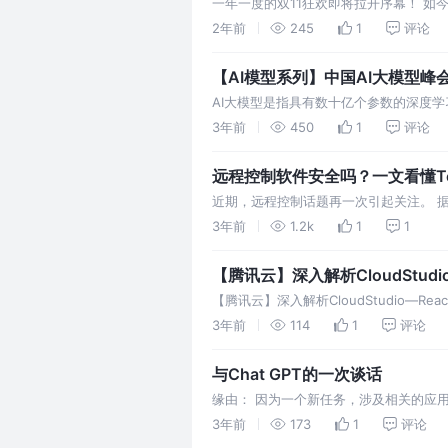
一年一度的双11狂欢即将拉开序幕！ 如
今年有什么需要抄作业的购物清单呢？ 
2年前
245
1
评论
【AI模型系列】中国AI大模型峰
AI大模型是指具有数十亿个参数的深度
模型通常需要大量的计算资源和大量的数
3年前
450
1
评论
远程控制软件安全吗？一文看懂ToDes
近期，远程控制话题再一次引起关注。 
将矛头指向远程控制软件，让这些帮助人
3年前
1.2k
1
1
【腾讯云】深入解析CloudStudio—
【腾讯云】深入解析CloudStudio—React 
3年前
114
1
评论
与Chat GPT的一次谈话
缘由： 因为一个新任务，涉及相关的应
先试着调整一下自己的心态，采取积极的
3年前
173
1
评论