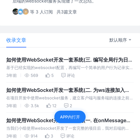
后端的websocket服务实现做了一次总结。
等 3 人订阅
共3篇文章
收录文章
默认顺序
如何使用WebSocket开发一套系统(三. 编写全局行为日
志、抽象类、调用方案)
基于已经实现的websocket配置，再编写一个简单的用户行为记录实现
方案，同时对之前的内容进行总结，并编写调用方案。
3年前
569
5
评论
如何使用WebSocket开发一套系统(二. 为ws连接加入令
牌并验证)
在项目开发中使用websocket服务，建立客户端与服务端的连接之前，
如何校验令牌呢，本文是我的一些思考。
3年前
3.5k
12
2
APP内打开
如何使用WebSocket开发一套系统(一. 在onMessage中
分发客户端请求)
当我们小组使用websocket开发了一套完整的项目后，我对后端的
websocket服务实现做了一次总结。
3年前
914
3
评论