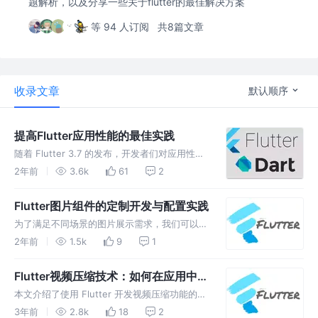
题解析，以及分享一些关于flutter的最佳解决方案
等 94 人订阅
共8篇文章
收录文章
默认顺序
提高Flutter应用性能的最佳实践
随着 Flutter 3.7 的发布，开发者们对应用性能
的要求也日益增长。本指南旨在帮助开发者全面
2年前
3.6k
61
2
优化Flutter应用的性能，涵盖渲染、线程、写
法、资源、代码、性能以及应用大小等
Flutter图片组件的定制开发与配置实践
为了满足不同场景的图片展示需求，我们可以开
发一个灵活配置的图片UI组件。本文将介绍如何
2年前
1.5k
9
1
使用`Flutter`开发一个图片UI组件，并提供了
丰富的配置选项，包括加载网络图片、本地图片
Flutter视频压缩技术：如何在应用中优
和SVG图片，以及设
化视频文件的质量和大小？
本文介绍了使用 Flutter 开发视频压缩功能的方
法，包括集成 FFmpeg 库、使用 FFmpeg 命令
3年前
2.8k
18
2