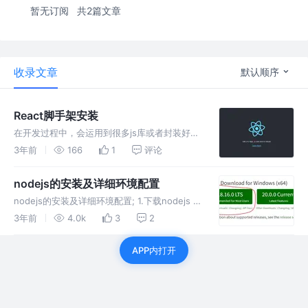
暂无订阅
共2篇文章
收录文章
默认顺序
React脚手架安装
在开发过程中，会运用到很多js库或者封装好的
框架，但是我们不可能在html文件里通过script
3年前
166
1
评论
标签一一引入。这时候我们就会用到经过
webpack配置好的一套脚手架，我们只需要安
nodejs的安装及详细环境配置
装对于框架的脚手架。
nodejs的安装及详细环境配置; 1.下载nodejs 2.
安装 3.创建nodejs文件夹 4.环境变量的配置 5.
3年前
4.0k
3
2
设置淘宝镜像
APP内打开