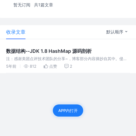
暂无订阅
共1篇文章
收录文章
默认顺序
数据结构--JDK 1.8 HashMap 源码剖析
注：感谢美团点评技术团队的分享~，博客部分内容摘抄自其中。侵
删！ 今天我们来探究一下 HashMap 的内部实现机制。 HashMap 的
5年前
812
点赞
2
底层思想主要是哈希表，我们来看看 Java 的设计者们是怎么使用数组
+ 链表 + 红黑树设计出 HashMap 的。 除了 table 数…
APP内打开