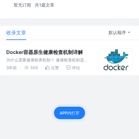
暂无订阅
共1篇文章
收录文章
默认顺序
Docker容器原生健康检查机制详解
为什么需要健康检查机制？ 健康检查机制是用
来检查服务的可用性，当服务不可用时及时重启
3年前
559
点赞
评论
以恢复可用性。之前的文章《Kubernetes中配
置livenessProbe、readinessProbe和sta
APP内打开