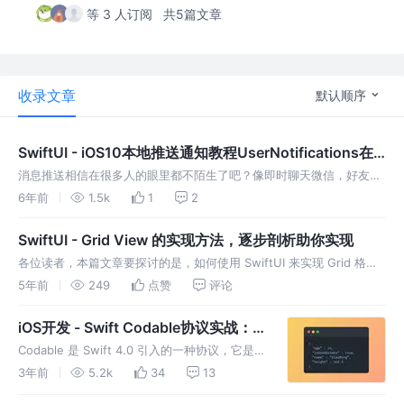
等 3 人订阅
共5篇文章
收录文章
默认顺序
SwiftUI - iOS10本地推送通知教程UserNotifications在
Swift中的实现方式
消息推送相信在很多人的眼里都不陌生了吧？像即时聊天微信，好友发
信息给你时会在顶部弹下小窗口提醒你。也像是在影院APP预订了电影
6年前
1.5k
1
2
票，在开场前一小时你也会收到提醒。这类推送是需要经过后端发送请
求的，需要服务器发送推送请求，又或者使用如极光推送等第三方渠
SwiftUI - Grid View 的实现方法，逐步剖析助你实现
道。 那么如果我们的APP不需…
各位读者，本篇文章要探讨的是，如何使用 SwiftUI 来实现 Grid 格子
视图，现在一起来实现吧。
5年前
249
点赞
评论
iOS开发 - Swift Codable协议实战：
快速、简单、高效地完成JSON和
Codable 是 Swift 4.0 引入的一种协议，它是
Model转换！
一个组合协议，由 Decodable 和 Encodable
3年前
5.2k
34
13
两个协议组成。它的作用是将模型对象转换为