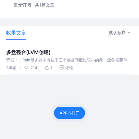
暂无订阅
共1篇文章
收录文章
默认顺序
多盘整合(LVM创建)
背景：一Rain服务器中有挂了三个都空间度比较小的盘，业务需要单个
盘空间不满足因此进行整合 原图： 方案：做lvm挂载 pvcreate
3年前
214
1
评论
/dev/sd{b,c,d} vgcreate vg00 /d
APP内打开