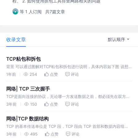
程、 2. 如何使用抓包工具排查网路相关的问题
等 1 人订阅
共7篇文章
收录文章
默认顺序
TCP粘包和拆包
背景 可以通过图解对TCP粘包和拆包进行说明，具体内容如下图 设想
一下，客户端向服务端分别发送了两个数据包，名为 D1 和 D2。鉴于服
1年前
254
点赞
评论
务端每次读取的字节数量并不确定，于是就可能出现以下五种情形： 服
网络| TCP 三次握手
TCP是面向连接的协议，无论哪一方发送数据之前，都必须先在双方之
间建立一条连接，在连接状态传输数据。
3年前
150
点赞
评论
网络|TCP 数据结构
TCP 的基本传送单位是 TCP 段，TCP 段由 TCP 首部和数据内容组
成，如下图所示： Wireshark TCP 包如下图所示 其中首部长度是 44
3年前
495
点赞
评论