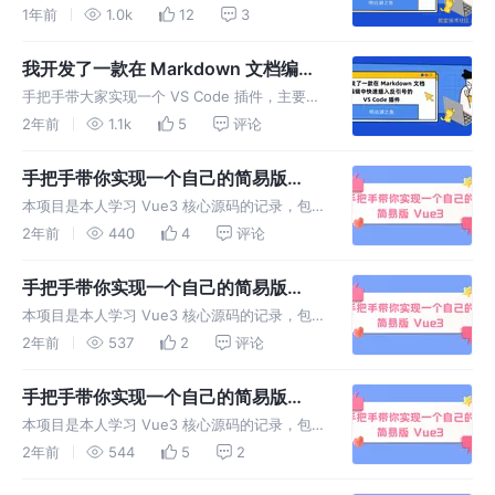
能实现进行讲解，便于让读者跟着教程也可以从
1年前
1.0k
12
3
0 到 1实现或者扩展该项目。
我开发了一款在 Markdown 文档编辑
中快速插入反引号的 VS Code 插件
手把手带大家实现一个 VS Code 插件，主要用
于在 Markdown 文档编辑中快速插入反引号。
2年前
1.1k
5
评论
手把手带你实现一个自己的简易版
Vue3（十）
本项目是本人学习 Vue3 核心源码的记录，包
含简易版 Vue3 的实现代码以及笔记等形式，
2年前
440
4
评论
可供读者进行学习。
手把手带你实现一个自己的简易版
Vue3（九）
本项目是本人学习 Vue3 核心源码的记录，包
含简易版 Vue3 的实现代码以及笔记等形式，
2年前
537
2
评论
可供读者进行学习。
手把手带你实现一个自己的简易版
Vue3（八）
本项目是本人学习 Vue3 核心源码的记录，包
含简易版 Vue3 的实现代码以及笔记等形式，
2年前
544
5
2
可供读者进行学习。