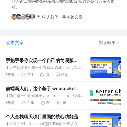
可供各位初学者在学完相关理论知识后进行实践时的学习参
考。
等 12 人订阅
共18篇文章
收录文章
默认顺序
手把手带你实现一个自己的简易版
Webpack
本人带领读者构建一个简易版 Webpack，以便
对其原理有进一步的认识，相关代码已经上传到
1年前
721
10
评论
仓库weak-webpack。
前端新人们，这个基于 websocket 协
议、webrtc 协议的局域网实时聊天全
本项目是一个前端基于vite、react、ts，后端
栈项目不能错过，支持群聊和群音视
基于express、mysql，并依赖websocket、
1年前
2.1k
29
15
webrtc实现的局域网实时聊天全栈项目，且持
频！
续开源和维护。
个人全栈聊天项目里面的核心功能是怎
样实现的？
本文旨在对better-chat项目里面的一些核心功