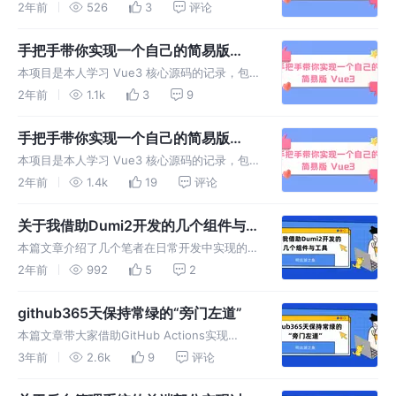
含简易版 Vue3 的实现代码以及笔记等形式，
2年前
526
3
评论
可供读者进行学习。
手把手带你实现一个自己的简易版
Vue3（二）
本项目是本人学习 Vue3 核心源码的记录，包
含简易版 Vue3 的实现代码以及笔记等形式，
2年前
1.1k
3
9
可供读者进行学习。
手把手带你实现一个自己的简易版
Vue3（一）
本项目是本人学习 Vue3 核心源码的记录，包
含简易版 Vue3 的实现代码以及笔记等形式，
2年前
1.4k
19
评论
可供读者进行学习。
关于我借助Dumi2开发的几个组件与工
具
本篇文章介绍了几个笔者在日常开发中实现的几
个组件和工具，并通过dumi2将它们整合在了一
2年前
992
5
2
起，需要的读者可以从项目源码中复制一份在自
己的项目中使用。
github365天保持常绿的“旁门左道”
本篇文章带大家借助GitHub Actions实现
github每日自动提交的功能，包含前言、项目初
3年前
2.6k
9
评论
始化、自动提交的原理、仓库的设置、编写核心
代码、总结等六个部分。