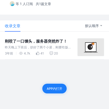
等 1 人订阅
共1篇文章
收录文章
默认顺序
刚咬了一口馒头，服务器突然炸了！
昨天晚上下班后，炒好了两个小菜，刚要吃饭，
突然看到工作群里有“小可爱”大喊一句服务器炸
3年前
4.7k
41
20
了，惊的我放下馒头，赶紧从背后抽出我的Mac
Book Pro 14寸 16G M1笔记本，卧槽，WS连接
全部挂了
APP内打开