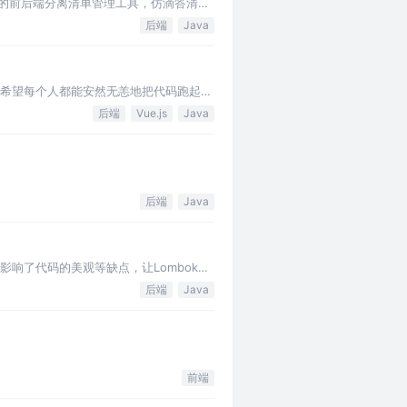
Vue开发的前后端分离清单管理工具，仿滴答清
后端
Java
绍，希望每个人都能安然无恙地把代码跑起
后端
Vue.js
Java
后端
Java
量，影响了代码的美观等缺点，让Lombok应
后端
Java
前端