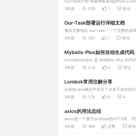
Our-task介绍 本篇博客是我githu
单。
3年前
535
1
评论
Our-Task部署运行详细文档
项目完整地址 our-task：一个完
来。
3年前
331
1
评论
Mybatis-Plus如何自动生成代码
AutoGenerator 是 MyBatis-Plu
3年前
2.1k
2
评论
Lombok常用注解分享
以前的Java项目中充斥了太多不友好的代码：
运而生。
3年前
1.7k
6
4
axios的用法总结
axios是一个基于promise的HTTP库
3年前
189
点赞
评论