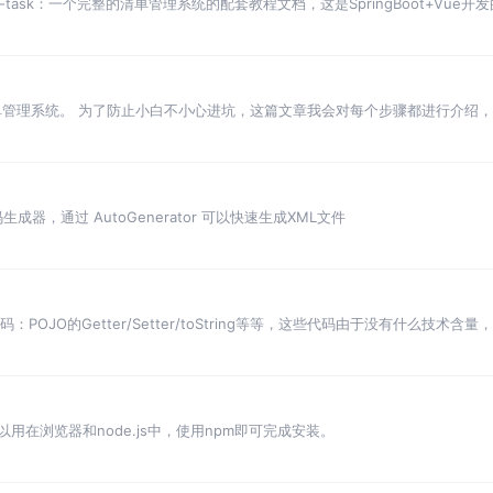
b上our-task：一个完整的清单管理系统的配套教程文档，这是SpringBoot+
整的清单管理系统。 为了防止小白不小心进坑，这篇文章我会对每个步骤都进行介
s 的代码生成器，通过 AutoGenerator 可以快速生成XML文件
POJO的Getter/Setter/toString等等，这些代码由于没有什么技术含
，可以用在浏览器和node.js中，使用npm即可完成安装。