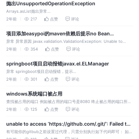
抛出UnsupportedOperationException
Arrays.asList抛出异常
java.lang.UnsupportedOperationException 是 Java 中的一个运行
2年前
217
点赞
评论
时异常，表示序列或集合不支持某个特定的操作。这个异常通常在
项目添加easypoi的maven依赖后提示no Bean
Validation provider
异常 异常原因 javax.validation.ValidationException: Unable to
create a Configuration, because no Bean Vali
2年前
354
点赞
评论
springboot项目启动报错javax.el.ELManager
异常 springboot项目启动报错，提示
java.lang.ClassNotFoundException: javax.el.ELManager 原因
2年前
301
点赞
评论
ava.lang.ClassNotFound
windows系统端口被占用
查找被占用的端口 例如被占用的端口号是8080 终止被占用的端口所在
的进程查找被占用的端口 例如被占用的端口号是8080 终止被占用的端
2年前
125
点赞
评论
口所在的进程
unable to access ‘https://github.com/.git/‘: Failed to
conne拒绝连接
有可能你的gitbub之前设置过代理，只需分别执行如下代码即可： 如果
还没有解决，可以尝试如下解决方式