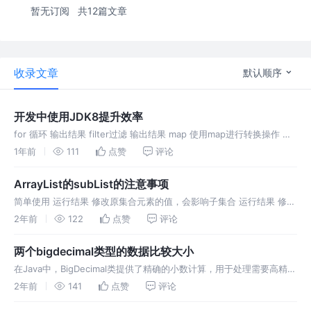
暂无订阅
共12篇文章
收录文章
默认顺序
开发中使用JDK8提升效率
for 循环 输出结果 filter过滤 输出结果 map 使用map进行转换操作 输
出结果 上述代码进行优化 输出结果 reduce 使用reduce进行聚合操作
1年前
111
点赞
评论
输出结果 groupBy 分组 输
ArrayList的subList的注意事项
简单使用 运行结果 修改原集合元素的值，会影响子集合 运行结果 修改
原集合的结构，会引起ConcurrentModificationException异常 在
2年前
122
点赞
评论
subList 场景中， 高度注意对原集
两个bigdecimal类型的数据比较大小
在Java中，BigDecimal类提供了精确的小数计算，用于处理需要高精度
的货币计算或其他金融计算的情况。如果你想比较两个BigDecimal对象
2年前
141
点赞
评论
的大小，你可以使用compareTo方法。 comp